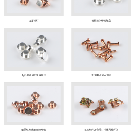
方形铆钉
银镍整体铆钉触点
AgSnO2In2O3整体铆钉
银/铜复合触点铆钉
细晶银/铜复合触点铆钉
复银铜件复合带材冲压元件环保